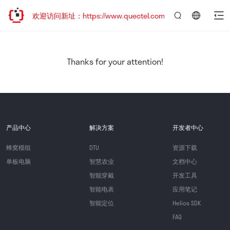
迁移，欢迎访问新址：https://www.quectel.com.cn
言：
简
体
中
Thanks for your attention!
文
产品中心
解决方案
开发者中心
蜂窝模组
DTU
资源下载
单板电脑
智慧农业
文档中心
智能穿戴
开发工具
智能电表
应用笔记
智能定位
Helios SDK
FAQ