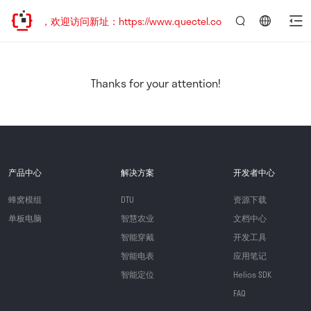
已迁移，欢迎访问新址：https://www.quectel.com.cn
言：
简
体
中
Thanks for your attention!
文
产品中心
解决方案
开发者中心
蜂窝模组
DTU
资源下载
单板电脑
智慧农业
文档中心
智能穿戴
开发工具
智能电表
应用笔记
智能定位
Helios SDK
FAQ