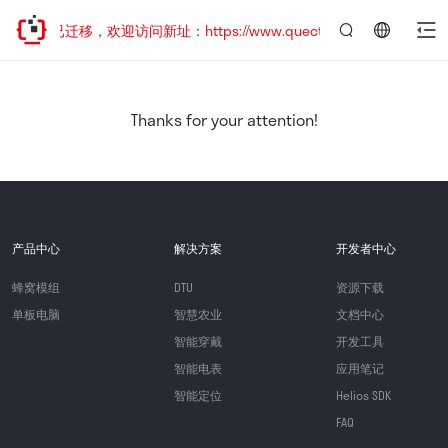
网站地址已迁移，欢迎访问新址：https://www.quectel.com.cn
言：
简
体
中
Thanks for your attention!
文
产品中心
解决方案
开发者中心
蜂窝模组
DTU
资源下载
单板电脑
智慧农业
文档中心
智能穿戴
开发工具
智能电表
应用笔记
智能定位
Helios SDK
FAQ