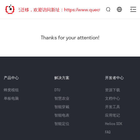
网站地址已迁移，欢迎访问新址：https://www.quectel.com.cn
言：
简
体
中
Thanks for your attention!
文
产品中心
解决方案
开发者中心
蜂窝模组
DTU
资源下载
单板电脑
智慧农业
文档中心
智能穿戴
开发工具
智能电表
应用笔记
智能定位
Helios SDK
FAQ