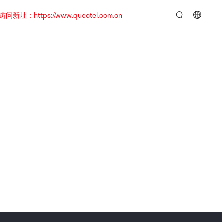
https://www.quectel.com.cn
言：
简
体
中
文