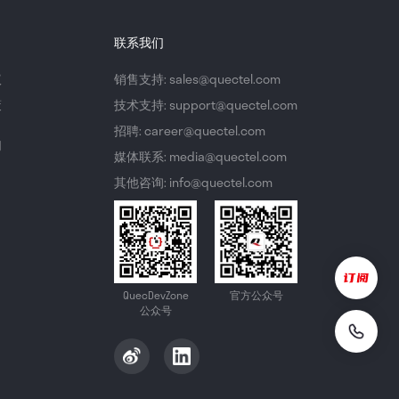
联系我们
议
销售支持: sales@quectel.com
策
技术支持: support@quectel.com
招聘: career@quectel.com
们
媒体联系: media@quectel.com
其他咨询: info@quectel.com
QuecDevZone
官方公众号
公众号