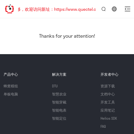
址已迁移，欢迎访问新址：https://www.quectel.com.cn
言：
简
体
中
Thanks for your attention!
文
产品中心
解决方案
开发者中心
蜂窝模组
DTU
资源下载
单板电脑
智慧农业
文档中心
智能穿戴
开发工具
智能电表
应用笔记
智能定位
Helios SDK
FAQ