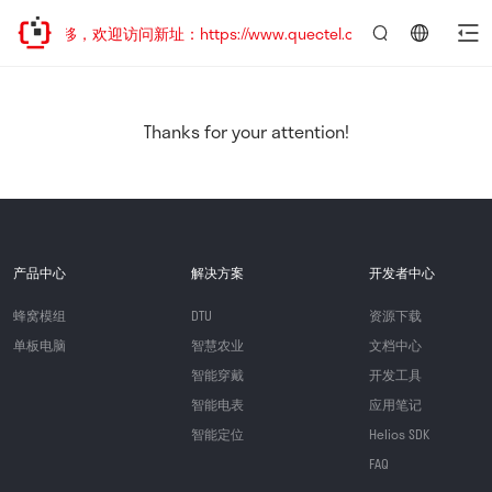
址已迁移，欢迎访问新址：https://www.quectel.com.cn
言：
简
体
中
Thanks for your attention!
文
产品中心
解决方案
开发者中心
蜂窝模组
DTU
资源下载
单板电脑
智慧农业
文档中心
智能穿戴
开发工具
智能电表
应用笔记
智能定位
Helios SDK
FAQ