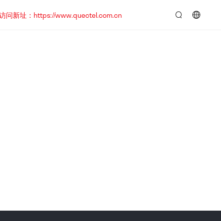
https://www.quectel.com.cn
言：
简
体
中
文