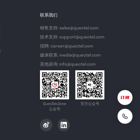
联系我们
议
销售支持: sales@quectel.com
策
技术支持: support@quectel.com
招聘: career@quectel.com
们
媒体联系: media@quectel.com
其他咨询: info@quectel.com
QuecDevZone
官方公众号
公众号