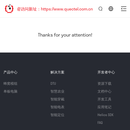
，欢迎访问新址：https://www.quectel.com.cn
言：
简
体
中
Thanks for your attention!
文
产品中心
解决方案
开发者中心
蜂窝模组
DTU
资源下载
单板电脑
智慧农业
文档中心
智能穿戴
开发工具
智能电表
应用笔记
智能定位
Helios SDK
FAQ