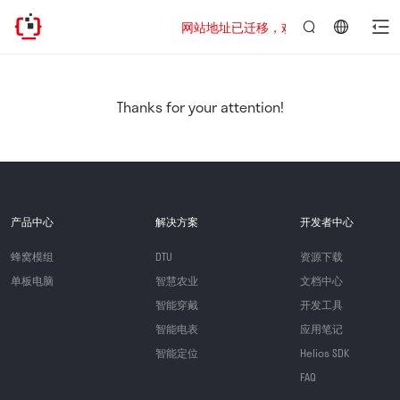
网站地址已迁移，欢迎访问新址：https://www
言：
简
体
中
Thanks for your attention!
文
产品中心
解决方案
开发者中心
蜂窝模组
DTU
资源下载
单板电脑
智慧农业
文档中心
智能穿戴
开发工具
智能电表
应用笔记
智能定位
Helios SDK
FAQ