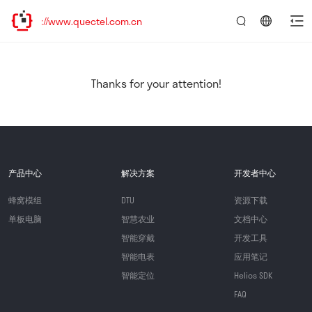
s://www.quectel.com.cn
言：
简
体
中
Thanks for your attention!
文
产品中心
解决方案
开发者中心
蜂窝模组
DTU
资源下载
单板电脑
智慧农业
文档中心
智能穿戴
开发工具
智能电表
应用笔记
智能定位
Helios SDK
FAQ