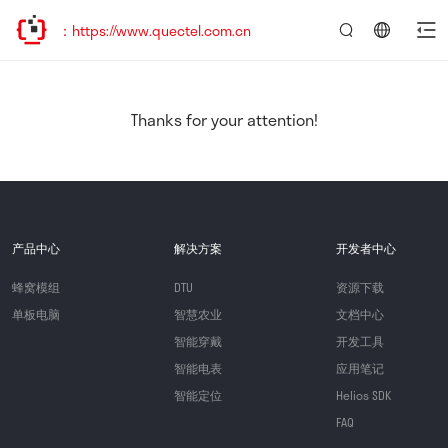
：https://www.quectel.com.cn
言：
简
体
中
Thanks for your attention!
文
产品中心
解决方案
开发者中心
蜂窝模组
DTU
资源下载
单板电脑
智慧农业
文档中心
智能穿戴
开发工具
智能电表
应用笔记
智能定位
Helios SDK
FAQ