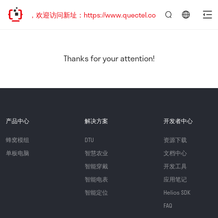
已迁移，欢迎访问新址：https://www.quectel.com.cn
言：
简
体
中
Thanks for your attention!
文
产品中心
解决方案
开发者中心
蜂窝模组
DTU
资源下载
单板电脑
智慧农业
文档中心
智能穿戴
开发工具
智能电表
应用笔记
智能定位
Helios SDK
FAQ