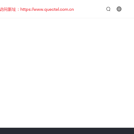
https://www.quectel.com.cn
言：
简
体
中
文