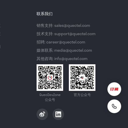
联系我们
议
销售支持: sales@quectel.com
策
技术支持: support@quectel.com
招聘: career@quectel.com
们
媒体联系: media@quectel.com
其他咨询: info@quectel.com
QuecDevZone
官方公众号
公众号