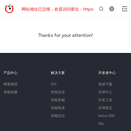
网站地址已迁移，欢迎访问新址：https://www.quectel.com.
言：
简
体
中
Thanks for your attention!
文
产品中心
解决方案
开发者中心
蜂窝模组
DTU
资源下载
单板电脑
智慧农业
文档中心
智能穿戴
开发工具
智能电表
应用笔记
智能定位
Helios SDK
FAQ