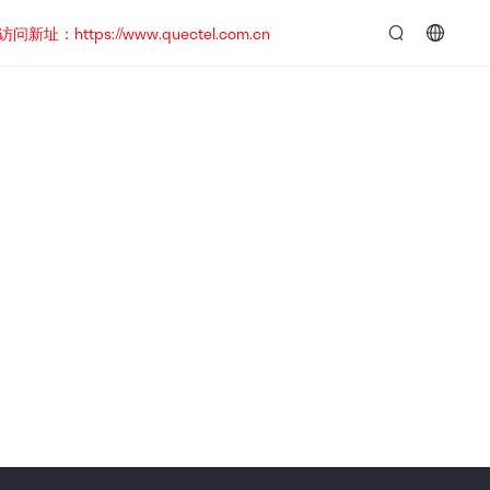
https://www.quectel.com.cn
言：
简
体
中
文