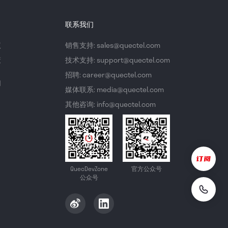
联系我们
议
销售支持: sales@quectel.com
策
技术支持: support@quectel.com
招聘: career@quectel.com
们
媒体联系: media@quectel.com
其他咨询: info@quectel.com
QuecDevZone
官方公众号
公众号