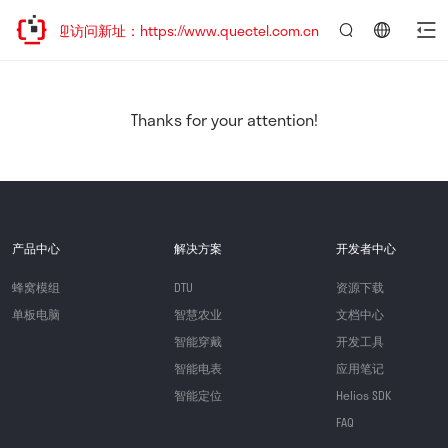
，欢迎访问新址：https://www.quectel.com.cn
言：
简
体
中
Thanks for your attention!
文
产品中心
解决方案
开发者中心
蜂窝模组
DTU
资源下载
单板电脑
智慧农业
文档中心
智能穿戴
开发工具
智能电表
应用笔记
智能定位
Helios SDK
FAQ