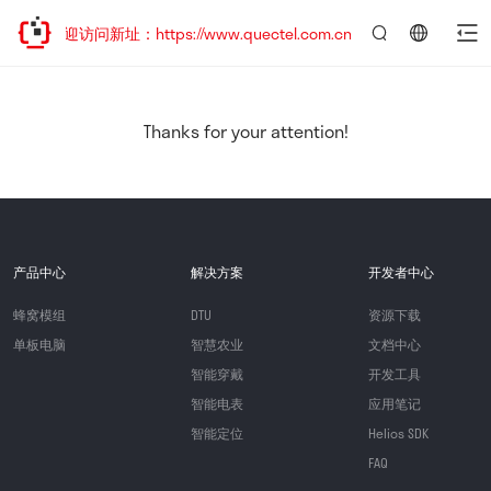
，欢迎访问新址：https://www.quectel.com.cn
言：
简
体
中
Thanks for your attention!
文
产品中心
解决方案
开发者中心
蜂窝模组
DTU
资源下载
单板电脑
智慧农业
文档中心
智能穿戴
开发工具
智能电表
应用笔记
智能定位
Helios SDK
FAQ