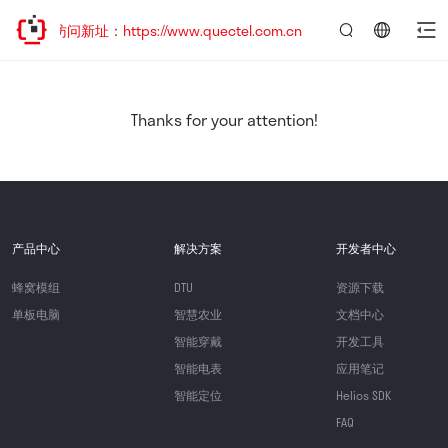
迎访问新址：https://www.quectel.com.cn
言：
简
体
中
Thanks for your attention!
文
产品中心
解决方案
开发者中心
蜂窝模组
DTU
资源下载
单板电脑
智慧农业
文档中心
智能穿戴
开发工具
智能电表
应用笔记
智能定位
Helios SDK
FAQ