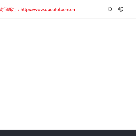
https://www.quectel.com.cn
言：
简
体
中
文