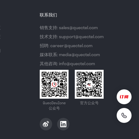
联系我们
议
销售支持: sales@quectel.com
策
技术支持: support@quectel.com
招聘: career@quectel.com
们
媒体联系: media@quectel.com
其他咨询: info@quectel.com
QuecDevZone
官方公众号
公众号