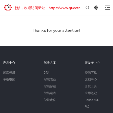
地址已迁移，欢迎访问新址：https://www.quectel.com.cn
言：
简
体
中
Thanks for your attention!
文
产品中心
解决方案
开发者中心
蜂窝模组
DTU
资源下载
单板电脑
智慧农业
文档中心
智能穿戴
开发工具
智能电表
应用笔记
智能定位
Helios SDK
FAQ