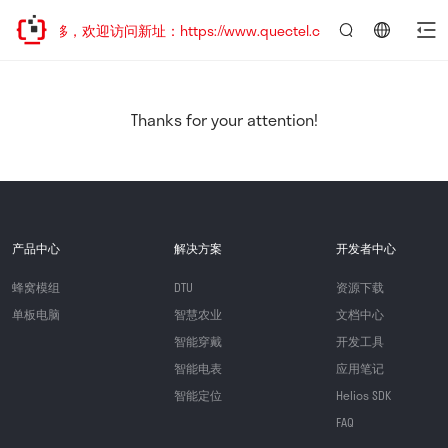
址已迁移，欢迎访问新址：https://www.quectel.com.cn
言：
简
体
中
Thanks for your attention!
文
产品中心
解决方案
开发者中心
蜂窝模组
DTU
资源下载
单板电脑
智慧农业
文档中心
智能穿戴
开发工具
智能电表
应用笔记
智能定位
Helios SDK
FAQ