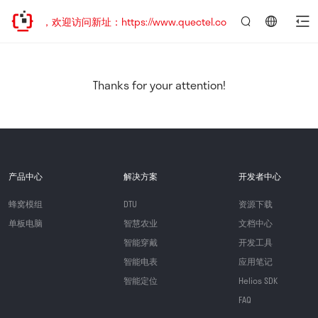
已迁移，欢迎访问新址：https://www.quectel.com.cn
言：
简
体
中
Thanks for your attention!
文
产品中心
解决方案
开发者中心
蜂窝模组
DTU
资源下载
单板电脑
智慧农业
文档中心
智能穿戴
开发工具
智能电表
应用笔记
智能定位
Helios SDK
FAQ