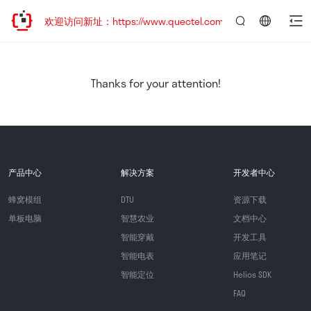
迁移，欢迎访问新址：https://www.quectel.com.cn
言：
简
体
中
Thanks for your attention!
文
产品中心
解决方案
开发者中心
蜂窝模组
DTU
资源下载
单板电脑
智慧农业
文档中心
智能穿戴
开发工具
智能电表
应用笔记
智能定位
Helios SDK
FAQ