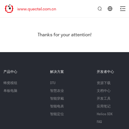
://www.quectel.com.cn
言：
简
体
中
Thanks for your attention!
文
产品中心
解决方案
开发者中心
蜂窝模组
DTU
资源下载
单板电脑
智慧农业
文档中心
智能穿戴
开发工具
智能电表
应用笔记
智能定位
Helios SDK
FAQ