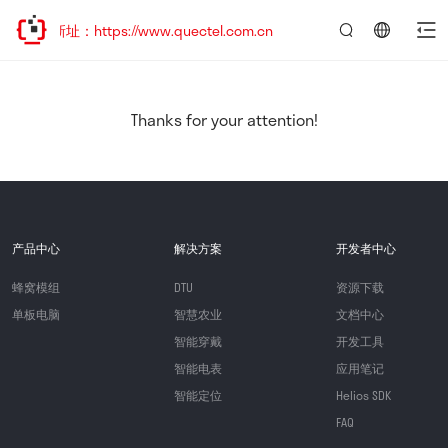
新址：https://www.quectel.com.cn
言：
简
体
中
Thanks for your attention!
文
产品中心
解决方案
开发者中心
蜂窝模组
DTU
资源下载
单板电脑
智慧农业
文档中心
智能穿戴
开发工具
智能电表
应用笔记
智能定位
Helios SDK
FAQ