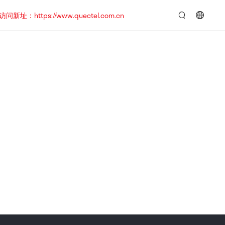
https://www.quectel.com.cn
言：
简
体
中
文