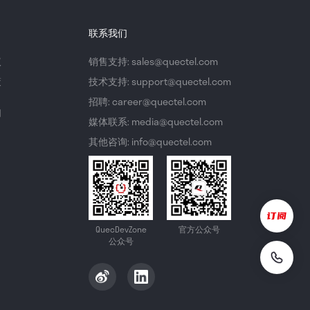
联系我们
议
销售支持: sales@quectel.com
策
技术支持: support@quectel.com
招聘: career@quectel.com
们
媒体联系: media@quectel.com
其他咨询: info@quectel.com
QuecDevZone
官方公众号
公众号