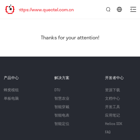
ttps://www.quectel.com.cn
言：
简
体
中
Thanks for your attention!
文
产品中心
解决方案
开发者中心
蜂窝模组
DTU
资源下载
单板电脑
智慧农业
文档中心
智能穿戴
开发工具
智能电表
应用笔记
智能定位
Helios SDK
FAQ