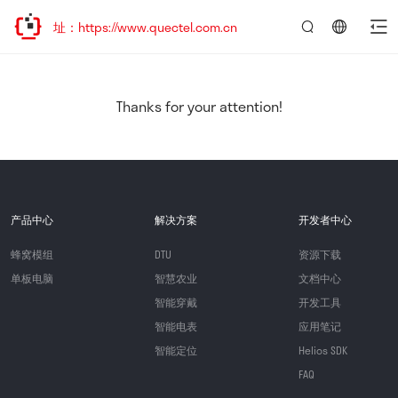
址：https://www.quectel.com.cn
言：
简
体
中
Thanks for your attention!
文
产品中心
解决方案
开发者中心
蜂窝模组
DTU
资源下载
单板电脑
智慧农业
文档中心
智能穿戴
开发工具
智能电表
应用笔记
智能定位
Helios SDK
FAQ