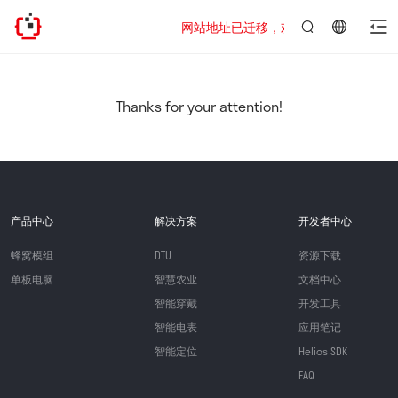
网站地址已迁移，欢迎访问新址：https://www
言：
简
体
中
Thanks for your attention!
文
产品中心
解决方案
开发者中心
蜂窝模组
DTU
资源下载
单板电脑
智慧农业
文档中心
智能穿戴
开发工具
智能电表
应用笔记
智能定位
Helios SDK
FAQ