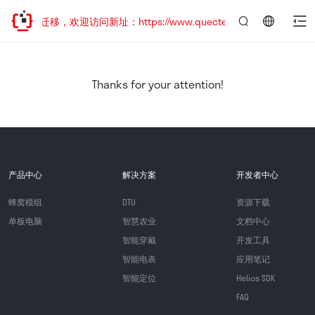
站地址已迁移，欢迎访问新址：https://www.quectel.com.cn
言：
简
体
中
Thanks for your attention!
文
产品中心
解决方案
开发者中心
蜂窝模组
DTU
资源下载
单板电脑
智慧农业
文档中心
智能穿戴
开发工具
智能电表
应用笔记
智能定位
Helios SDK
FAQ