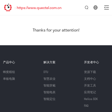
https://www.quectel.com.cn
言：
简
体
中
Thanks for your attention!
文
产品中心
解决方案
开发者中心
蜂窝模组
DTU
资源下载
单板电脑
智慧农业
文档中心
智能穿戴
开发工具
智能电表
应用笔记
智能定位
Helios SDK
FAQ