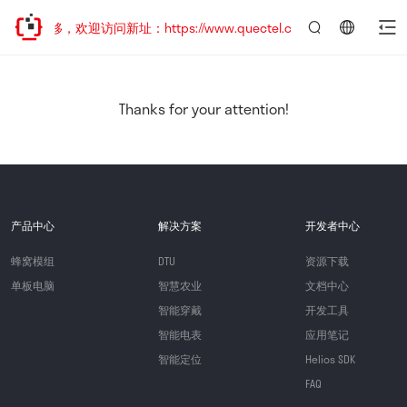
址已迁移，欢迎访问新址：https://www.quectel.com.cn
言：
简
体
中
Thanks for your attention!
文
产品中心
解决方案
开发者中心
蜂窝模组
DTU
资源下载
单板电脑
智慧农业
文档中心
智能穿戴
开发工具
智能电表
应用笔记
智能定位
Helios SDK
FAQ