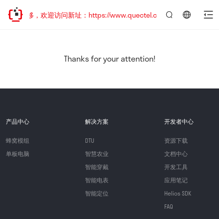
址已迁移，欢迎访问新址：https://www.quectel.com.cn
言：
简
体
中
Thanks for your attention!
文
产品中心
解决方案
开发者中心
蜂窝模组
DTU
资源下载
单板电脑
智慧农业
文档中心
智能穿戴
开发工具
智能电表
应用笔记
智能定位
Helios SDK
FAQ