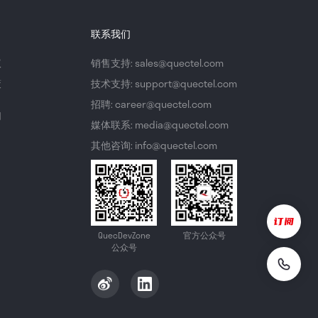
联系我们
议
销售支持: sales@quectel.com
策
技术支持: support@quectel.com
招聘: career@quectel.com
们
媒体联系: media@quectel.com
其他咨询: info@quectel.com
QuecDevZone
官方公众号
公众号