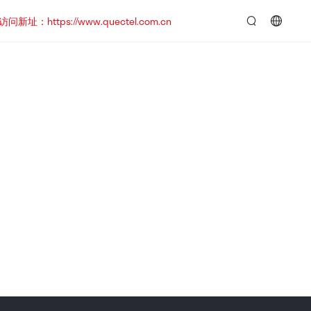
https://www.quectel.com.cn
言：
简
体
中
文