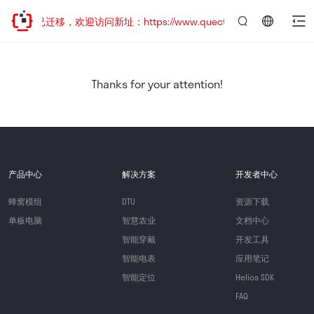
网站地址已迁移，欢迎访问新址：https://www.quectel.com.cn
言：
简
体
中
Thanks for your attention!
文
产品中心
解决方案
开发者中心
蜂窝模组
DTU
资源下载
单板电脑
智慧农业
文档中心
智能穿戴
开发工具
智能电表
应用笔记
智能定位
Helios SDK
FAQ