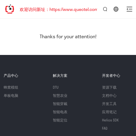
迁移，欢迎访问新址：https://www.quectel.com.cn
言：
简
体
中
Thanks for your attention!
文
产品中心
解决方案
开发者中心
蜂窝模组
DTU
资源下载
单板电脑
智慧农业
文档中心
智能穿戴
开发工具
智能电表
应用笔记
智能定位
Helios SDK
FAQ