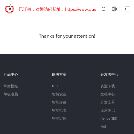
网站地址已迁移，欢迎访问新址：https://www.quectel.com.cn
言：
简
体
中
Thanks for your attention!
文
产品中心
解决方案
开发者中心
蜂窝模组
DTU
资源下载
单板电脑
智慧农业
文档中心
智能穿戴
开发工具
智能电表
应用笔记
智能定位
Helios SDK
FAQ