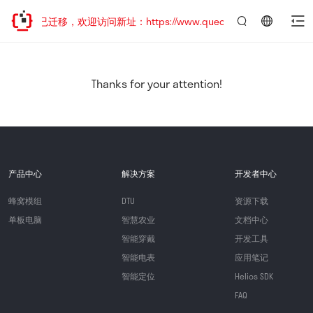
网站地址已迁移，欢迎访问新址：https://www.quectel.com.cn
言：
简
体
中
Thanks for your attention!
文
产品中心
解决方案
开发者中心
蜂窝模组
DTU
资源下载
单板电脑
智慧农业
文档中心
智能穿戴
开发工具
智能电表
应用笔记
智能定位
Helios SDK
FAQ