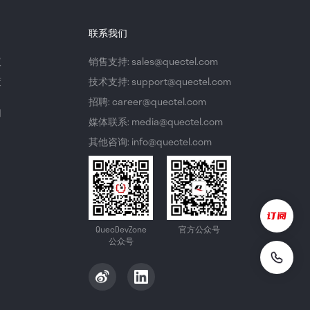
联系我们
议
销售支持: sales@quectel.com
策
技术支持: support@quectel.com
招聘: career@quectel.com
们
媒体联系: media@quectel.com
其他咨询: info@quectel.com
QuecDevZone
官方公众号
公众号