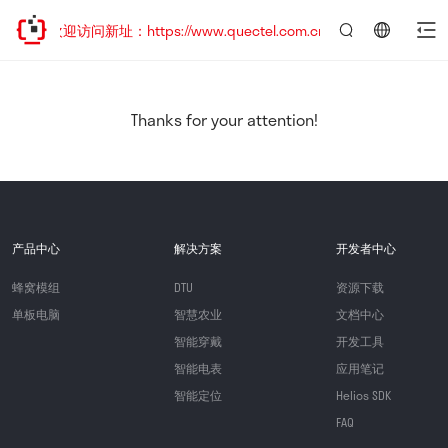
，欢迎访问新址：https://www.quectel.com.cn
言：
简
体
中
Thanks for your attention!
文
产品中心
解决方案
开发者中心
蜂窝模组
DTU
资源下载
单板电脑
智慧农业
文档中心
智能穿戴
开发工具
智能电表
应用笔记
智能定位
Helios SDK
FAQ