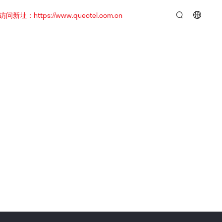
https://www.quectel.com.cn
言：
简
体
中
文