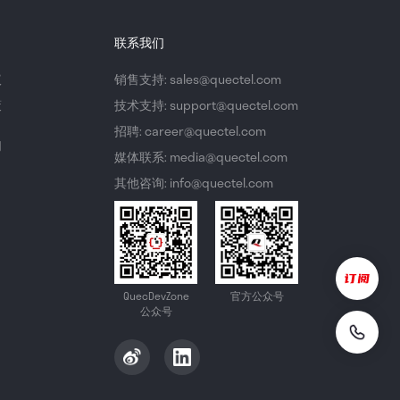
联系我们
议
销售支持: sales@quectel.com
策
技术支持: support@quectel.com
招聘: career@quectel.com
们
媒体联系: media@quectel.com
其他咨询: info@quectel.com
QuecDevZone
官方公众号
公众号