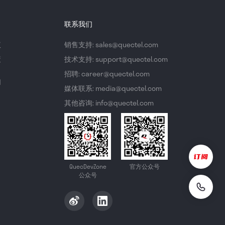
联系我们
议
销售支持: sales@quectel.com
策
技术支持: support@quectel.com
招聘: career@quectel.com
们
媒体联系: media@quectel.com
其他咨询: info@quectel.com
QuecDevZone
官方公众号
公众号