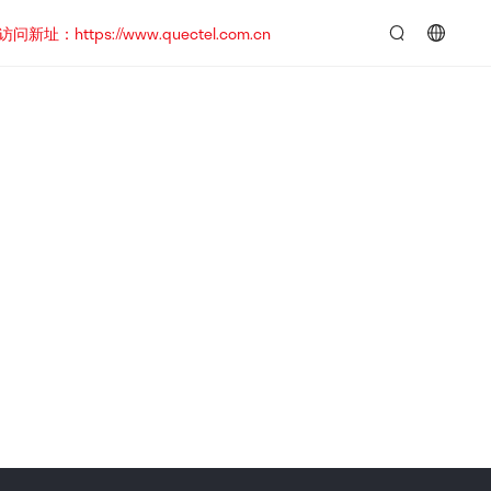
https://www.quectel.com.cn
言：
简
体
中
文