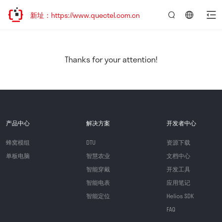
问新址：https://www.quectel.com.cn
言：
简
体
中
Thanks for your attention!
文
产品中心
解决方案
开发者中心
蜂窝模组
DTU
资源下载
单板电脑
智慧农业
文档中心
智能穿戴
开发工具
智能电表
应用笔记
智能定位
Helios SDK
FAQ