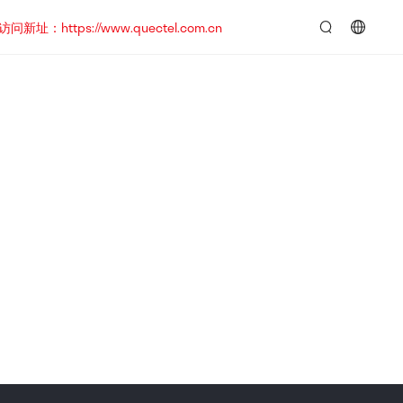
https://www.quectel.com.cn
言：
简
体
中
文