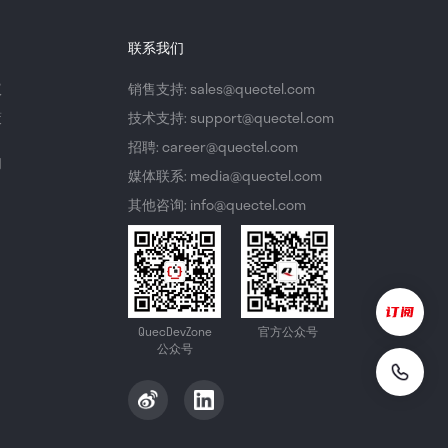
联系我们
议
销售支持: sales@quectel.com
策
技术支持: support@quectel.com
招聘: career@quectel.com
们
媒体联系: media@quectel.com
其他咨询: info@quectel.com
QuecDevZone
官方公众号
公众号