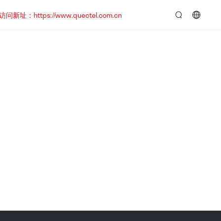
https://www.quectel.com.cn
言：
简
体
中
文