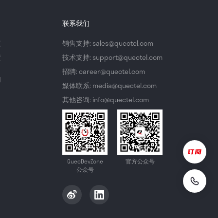
联系我们
议
销售支持: sales@quectel.com
策
技术支持: support@quectel.com
招聘: career@quectel.com
们
媒体联系: media@quectel.com
其他咨询: info@quectel.com
QuecDevZone
官方公众号
公众号