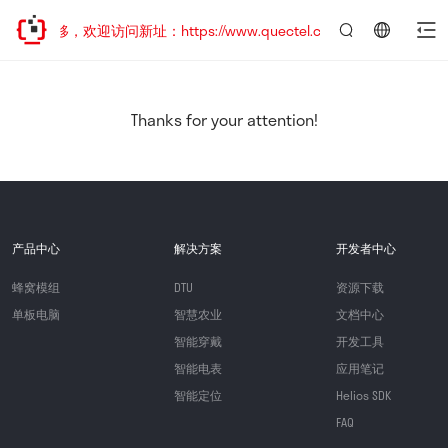
址已迁移，欢迎访问新址：https://www.quectel.com.cn
言：
简
体
中
Thanks for your attention!
文
产品中心
解决方案
开发者中心
蜂窝模组
DTU
资源下载
单板电脑
智慧农业
文档中心
智能穿戴
开发工具
智能电表
应用笔记
智能定位
Helios SDK
FAQ