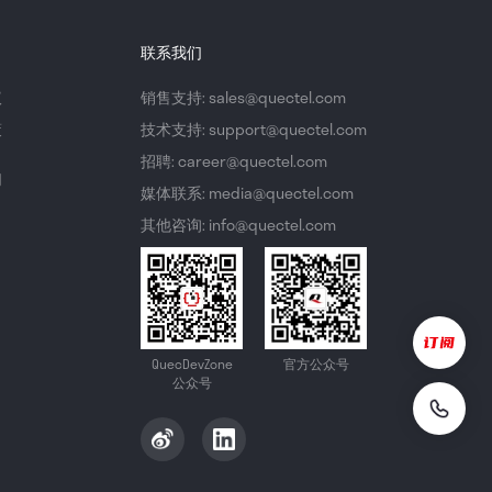
联系我们
议
销售支持: sales@quectel.com
策
技术支持: support@quectel.com
招聘: career@quectel.com
们
媒体联系: media@quectel.com
其他咨询: info@quectel.com
QuecDevZone
官方公众号
公众号