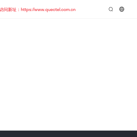
https://www.quectel.com.cn
言：
简
体
中
文