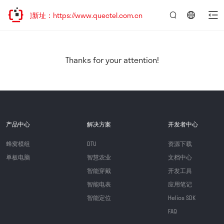
问新址：https://www.quectel.com.cn
言：
简
体
中
Thanks for your attention!
文
产品中心
解决方案
开发者中心
蜂窝模组
DTU
资源下载
单板电脑
智慧农业
文档中心
智能穿戴
开发工具
智能电表
应用笔记
智能定位
Helios SDK
FAQ