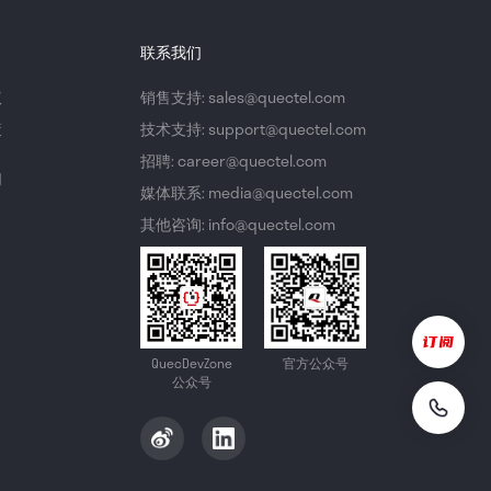
联系我们
议
销售支持: sales@quectel.com
策
技术支持: support@quectel.com
招聘: career@quectel.com
们
媒体联系: media@quectel.com
其他咨询: info@quectel.com
QuecDevZone
官方公众号
公众号