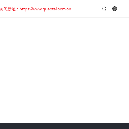
https://www.quectel.com.cn
言：
简
体
中
文